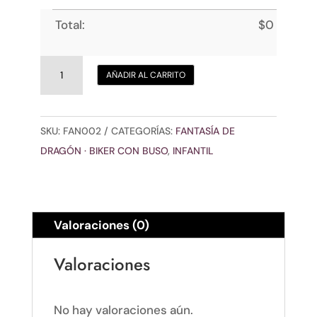
Total:
$
0
Fantasía
AÑADIR AL CARRITO
de
Queuva
Lila
SKU:
FAN002
CATEGORÍAS:
FANTASÍA DE
cantidad
DRAGÓN · BIKER CON BUSO
,
INFANTIL
Valoraciones (0)
Valoraciones
No hay valoraciones aún.