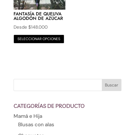
la
págin
FANTASÍA DE QUEUVA
ALGODÓN DE AZÚCAR
de
Desde
$
148.000
produ
SELECCIONAR OPCIONES
CATEGORÍAS DE PRODUCTO
Mamá e Hija
Blusas con alas