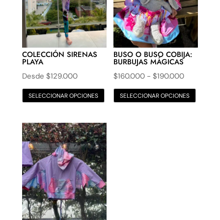
COLECCIÓN SIRENAS
BUSO O BUSO COBIJA:
PLAYA
BURBUJAS MÁGICAS
Rango
Desde
$
129.000
$
160.000
-
$
190.000
Este
de
SELECCIONAR OPCIONES
SELECCIONAR OPCIONES
produ
precios:
tiene
desde
múltip
$160.000
varian
hasta
Las
$190.000
opcio
se
pued
elegir
en