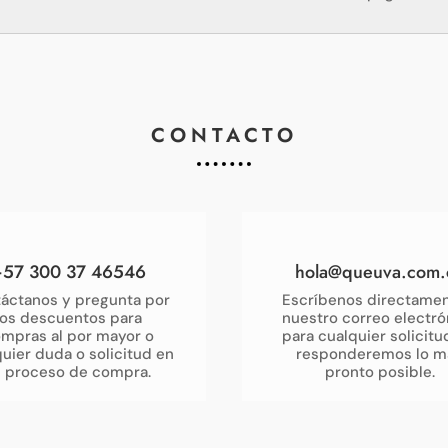
CONTACTO
+57 300 37 46546
hola@queuva.com.
áctanos y pregunta por
Escríbenos directamen
los descuentos para
nuestro correo electró
mpras al por mayor o
para cualquier solicitu
uier duda o solicitud en
responderemos lo m
u proceso de compra.
pronto posible.