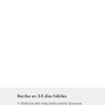
Bambú
Extensores de Bodys x5
Unidades
Extensores de Bodys x2
Unidades
MEDIOS DE PAGO
Recibe en 3-5 días hábiles
Y disfruta del más bello estilo Queuva