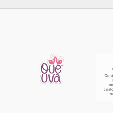
Cont
co
cualq
t