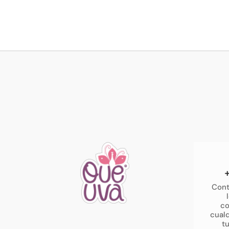
Cont
co
cualq
t