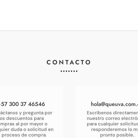
CONTACTO
+57 300 37 46546
hola@queuva.com.
áctanos y pregunta por
Escríbenos directamen
los descuentos para
nuestro correo electró
mpras al por mayor o
para cualquier solicitu
uier duda o solicitud en
responderemos lo m
u proceso de compra.
pronto posible.