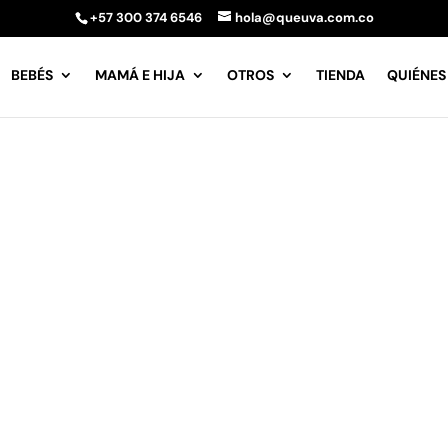
+57 300 374 6546
hola@queuva.com.co
BEBÉS
MAMÁ E HIJA
OTROS
TIENDA
QUIÉNES